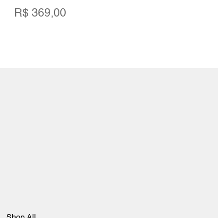
Preço
Pr
R$ 369,00
R$
Shop All